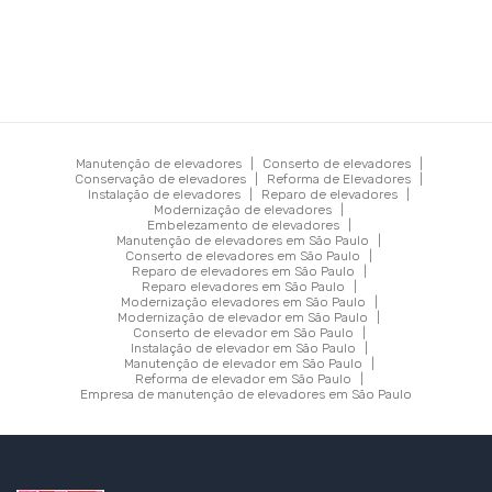
lógicos e botões de chamada;
Troca de cabos e tração:
elementos responsáveis pela
movimentação segura do elevador;
Revisão de freios e motores:
itens fundamentais para garantir
paradas precisas e aceleração suave;
Manutenção de elevadores
|
Conserto de elevadores
|
Conservação de elevadores
|
Reforma de Elevadores
|
Reprogramação dos sistemas de controle:
ajustando o
Instalação de elevadores
|
Reparo de elevadores
|
Modernização de elevadores
|
funcionamento às exigências atuais do prédio;
Embelezamento de elevadores
|
Manutenção de elevadores em São Paulo
|
Atualização do quadro de comando:
com foco em segurança,
Conserto de elevadores em São Paulo
|
Reparo de elevadores em São Paulo
|
economia de energia e confiabilidade.
Reparo elevadores em São Paulo
|
Modernização elevadores em São Paulo
|
Modernização de elevador em São Paulo
|
Esse tipo de intervenção não altera apenas a experiência
Conserto de elevador em São Paulo
|
Instalação de elevador em São Paulo
|
de uso. Uma reforma completa pode reduzir o consumo
Manutenção de elevador em São Paulo
|
Reforma de elevador em São Paulo
|
energético, melhorar o tempo de resposta das chamadas
Empresa de manutenção de elevadores em São Paulo
e elevar os padrões de segurança.