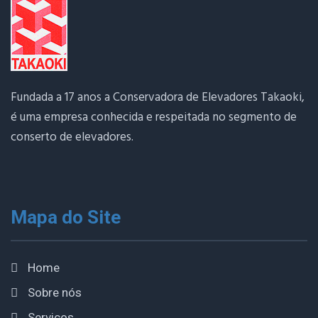
A relação entre reforma e
modernização de elevador
Embora os termos sejam usados como sinônimos, a
modernização de elevador é uma categoria dentro do
Fundada a 17 anos a Conservadora de Elevadores Takaoki,
processo de reforma. Enquanto a reforma pode incluir
é uma empresa conhecida e respeitada no segmento de
ajustes corretivos e melhorias operacionais, a
conserto de elevadores.
modernização concentra-se em introduzir recursos
tecnológicos atualizados que aprimoram
significativamente o desempenho.
Mapa do Site
Entre os elementos mais comuns de uma modernização
estão:
Home
Sobre nós
Sistemas de controle inteligente:
com lógica de tráfego e
Serviços