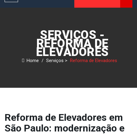
navigation
SERVIÇOS -
REFORMA DE
ELEVADORES
Home
/
Serviços
>
Reforma de Elevadores
Reforma de Elevadores em
São Paulo: modernização e